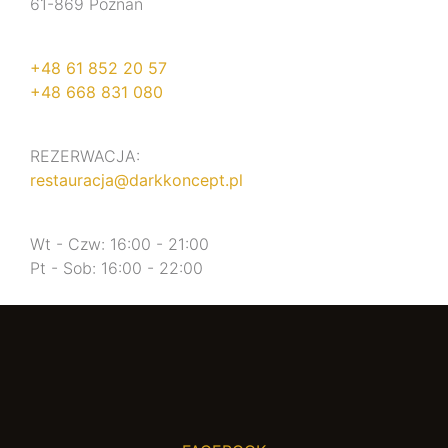
61-869 Poznań
+48 61 852 20 57
+48 668 831 080
REZERWACJA:
restauracja@darkkoncept.pl
Wt - Czw: 16:00 - 21:00
Pt - Sob: 16:00 - 22:00